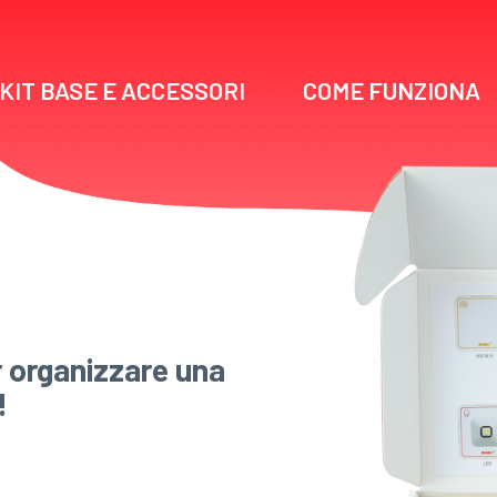
KIT BASE E ACCESSORI
COME FUNZIONA
r organizzare una
!