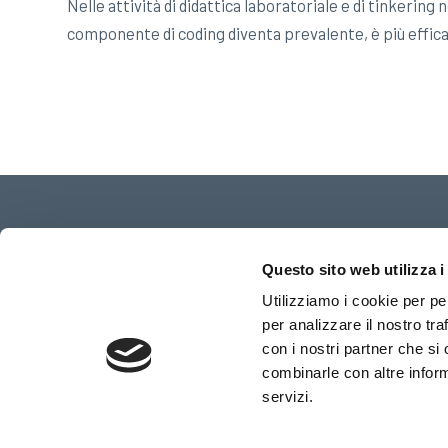
Nelle attività di didattica laboratoriale e di tinkering
componente di coding diventa prevalente, è più effica
Questo sito web utilizza i
MODI LUXROBO
è un marchio di proprietà di:
Utilizziamo i cookie per pe
LUXROBO Reg No. 106-87-10729
per analizzare il nostro tra
13F, 311, Gangnam-daero, Seocho-gu, Seoul, Republic
con i nostri partner che si
(Dreamplus Gangnam)
combinarle con altre inform
servizi.