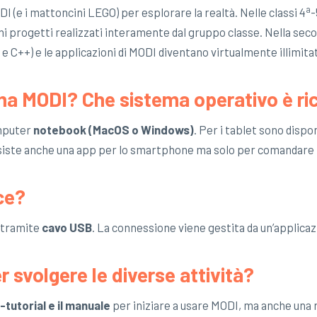
a
DI (e i mattoncini LEGO) per esplorare la realtà. Nelle classi 4
-
progetti realizzati interamente dal gruppo classe. Nella seconda
e C++) e le applicazioni di MODI diventano virtualmente illimita
mma MODI? Che sistema operativo è ri
omputer
notebook (MacOS o Windows)
. Per i tablet sono dispo
Esiste anche una app per lo smartphone ma solo per comandar
ce?
tramite
cavo USB
. La connessione viene gestita da un’applicaz
er svolgere le diverse attività?
-tutorial e il manuale
per iniziare a usare MODI, ma anche una r