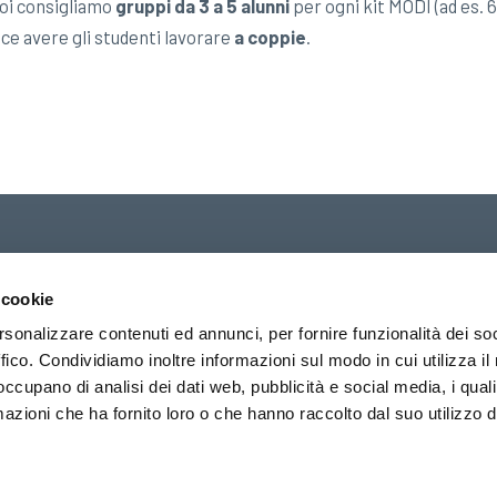
 noi consigliamo
gruppi da 3 a 5 alunni
per ogni kit MODI (ad es. 6 
ce avere gli studenti lavorare
a coppie
.
 cookie
Distributore ufficiale ita
rsonalizzare contenuti ed annunci, per fornire funzionalità dei so
La Lucerna s.r.l.
– Cune
ffico. Condividiamo inoltre informazioni sul modo in cui utilizza il 
 of Korea
Partita IVA/Cod.Fiscale
 occupano di analisi dei dati web, pubblicità e social media, i qual
Codice REA: 0147044
azioni che ha fornito loro o che hanno raccolto dal suo utilizzo d
PRIVACY POLICY