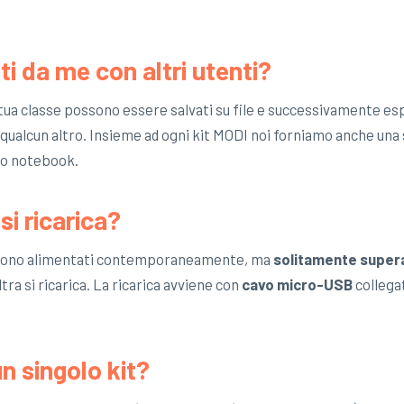
.
ti da me con altri utenti?
a tua classe possono essere salvati su file e successivamente es
a qualcun altro. Insieme ad ogni kit MODI noi forniamo anche una 
t o notebook.
i ricarica?
vengono alimentati contemporaneamente, ma
solitamente supera
tra si ricarica. La ricarica avviene con
cavo micro-USB
collega
n singolo kit?