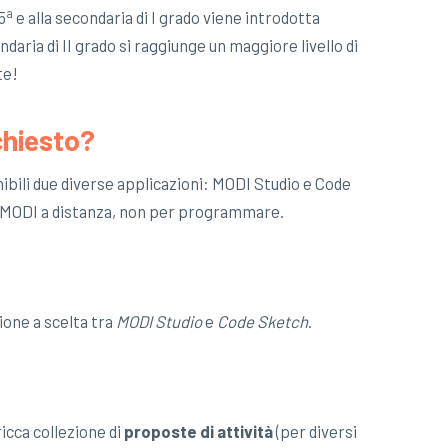
a
5
e alla secondaria di I grado viene introdotta
ria di II grado si raggiunge un maggiore livello di
te!
chiesto?
nibili due diverse applicazioni: MODI Studio e Code
e MODI a distanza, non per programmare.
ione a scelta tra
MODI Studio
e
Code Sketch
.
icca collezione di
proposte di attività
(per diversi