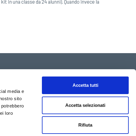
kit in una classe da 24 alunni). Quando invece la
Accetta tutti
liano:
cial media e
o
nostro sito
: 01976920049
Accetta selezionati
i potrebbero
ei loro
Rifiuta
COOKIE POLICY